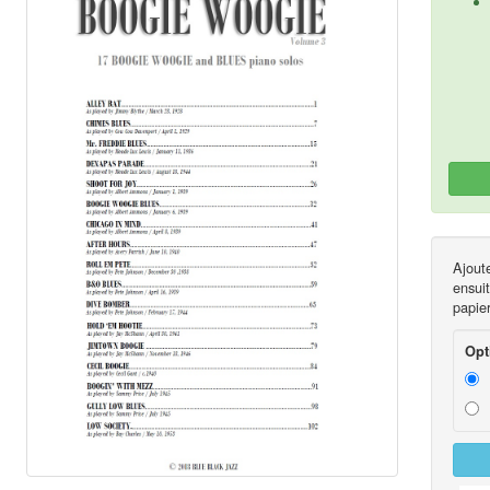
Ajout
ensui
papier
Opt