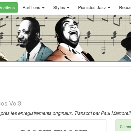
Partitions
Styles
Pianistes Jazz
Recue
uctions
los Vol3
après les enregistrements originaux. Transcrit par Paul Marcorel
Ce recu