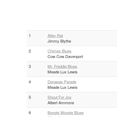
1
Alley Rat
Jimmy Blythe
2
Chimes Blues
Cow Cow Davenport
3
Mr. Freddie Blues
Meade Lux Lewis
4
Denapas Parade
Meade Lux Lewis
5
Shout For Joy
Albert Ammons
6
Boogie Woogie Blues