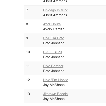
Albert Ammons
7
Chicago In Mind
Albert Ammons
8
After Hours
Avery Parrish
9
Roll 'Em Pete
Pete Johnson
10
B & O Blues
Pete Johnson
11
Dive Bomber
Pete Johnson
12
Hold 'Em Hootie
Jay McShann
13
Jimtown Boogie
Jay McShann