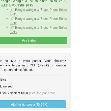
Boogie Woogie & Blues piano solos Vol.1,
Vol.2 & Vol.3 (89,90 €)
17 Boogie-woogie & Blues Piano Solos
Vol1
17 Boogie-woogie & Blues Piano Solos
Vol2
17 Boogie-woogie & Blues Piano Solos
Vol3
Voir l'offre
ez ce livre à votre panier. Vous choisirez
te dans le panier : PDF (gratuit) ou version
 + options d’expédition.
ions
Livre seul
Livre + fichiers MIDI
(livraison par email)
Ajouter au panier
39,90 €