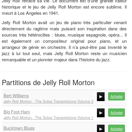
Jelly Roll retrace sa vie. Le document est d’une grande valeur
historique et le jeu de Jelly Roll Morton est encore sublime. Il
meurt à Los Angeles en 1941.
Jelly Roll Morton avait un jeu de piano très particulier venant
directement du ragtime mais puisant son inspiration dans des
sources très hétéroclites : blues, musique espagnole, opéra... Il
est également un compositeur original pour piano, et un
arrangeur de génie en orchestre. Il n’a peut-être pas inventé le
jazz à lui tout seul, mais Jelly Roll Morton reste un musicien
remarquable et un pionnier majeur dans l'histoire du jazz.
Partitions de Jelly Roll Morton
Bert Williams
Acheter
Jelly Roll Morton - The Solos Transcriptions Volume 2
00:00
Big Foot Ham
00:00
Acheter
Jelly Roll Morton - The Solos Transcriptions Volume 1
00:00
Bucktown Blues
00:00
Acheter