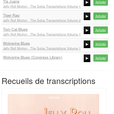
Tia Juana
00:00
Acheter
Jelly Roll Morton - The Solos Transcriptions Volume 1
00:00
Tiger Rag
00:00
Acheter
Jelly Roll Morton - The Solos Transcriptions Volume 2
00:00
Tom Cat Blues
00:00
Acheter
Jelly Roll Morton - The Solos Transcriptions Volume 1
00:00
Wolverine Blues
00:00
Acheter
Jelly Roll Morton - The Solos Transcriptions Volume 1
00:00
Wolverine Blues (Congress Library)
00:00
Acheter
00:00
00:00
Recueils de transcriptions