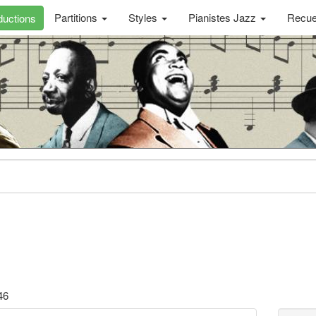
Partitions
Styles
Pianistes Jazz
Recue
uctions
46