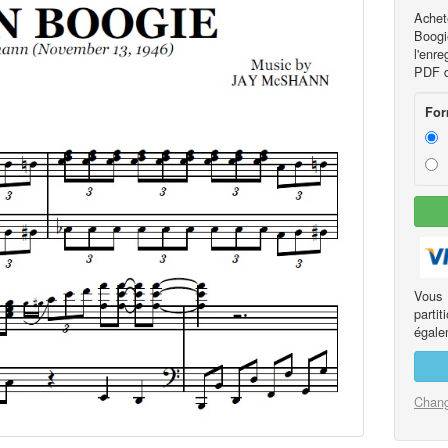
Achet
Boog
l'enre
PDF de
For
Vous
part
égalem
Chang