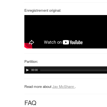
Enregistrement original:
Partition:
00:00
Read more about
Jay McShann
.
FAQ