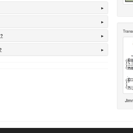
Trans
 ?
?
Jim