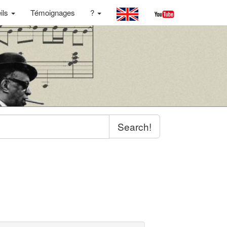
ils
Témoignages
?
Search!