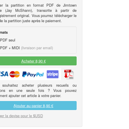
er la partition en format PDF de Jimtown
ie (Jay McShann), transcrite à partir de
gistrement original. Vous pourrez télécharger le
 la partition juste après le paiement.
mats
PDF seul
PDF + MIDI
(livraison par email)
Acheter 8,90 €
 souhaitez acheter plusieurs recueils ou
itions en une seule fois ? Vous pouvez
ent ajouter cet article à votre panier.
Ajouter au panier
8,90 €
er la devise pour le $USD