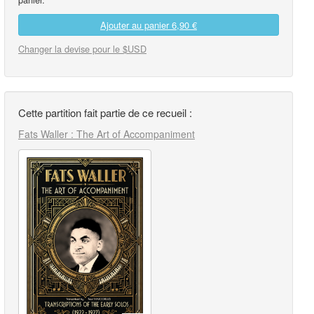
Ajouter au panier
6,90 €
Changer la devise pour le $USD
Cette partition fait partie de ce recueil :
Fats Waller : The Art of Accompaniment