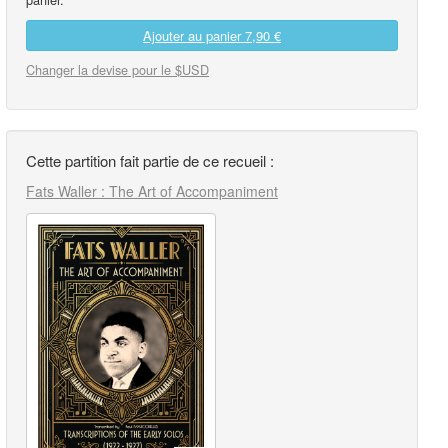
Ajouter au panier
7,90 €
Changer la devise pour le $USD
Cette partition fait partie de ce recueil :
Fats Waller : The Art of Accompaniment