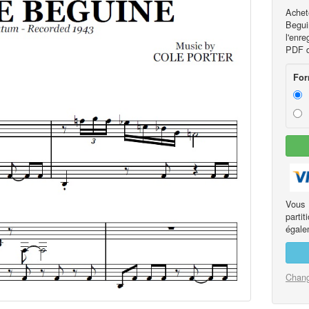
Achet
Begu
l'enre
PDF de
For
Vous
part
égalem
Chang