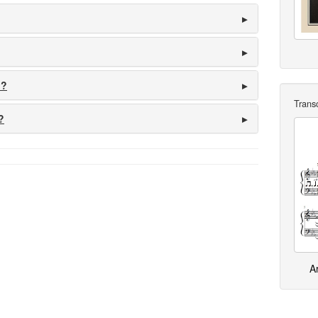
 ?
Trans
?
A