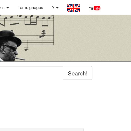
ils
Témoignages
?
Search!