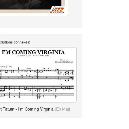
criptions connexes:
rt Tatum - I'm Coming Virginia
(Eb Maj)