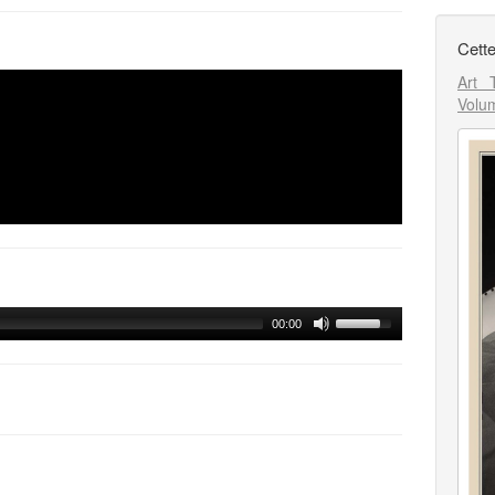
Cette
Art 
Volu
00:00