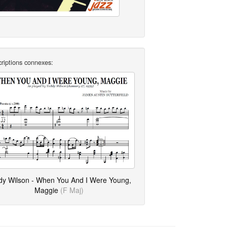
criptions connexes:
dy Wilson - When You And I Were Young,
Maggie
(F Maj)