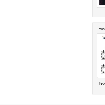
Trans
Ted