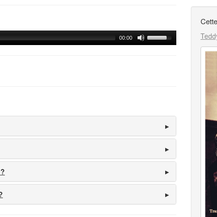
Cette
Teddy
00:00
 ?
?