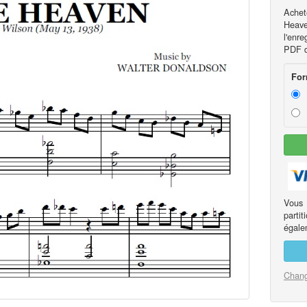
Achet
Heave
l'enre
PDF de
For
Vous
part
égalem
Chang