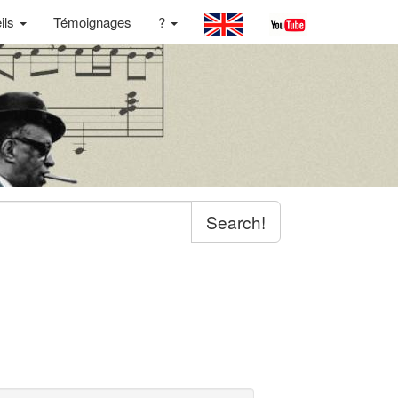
ils
Témoignages
?
Search!