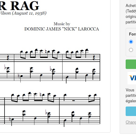
Achet
(Teddy
origi
partit
For
Vous
part
égalem
Chang