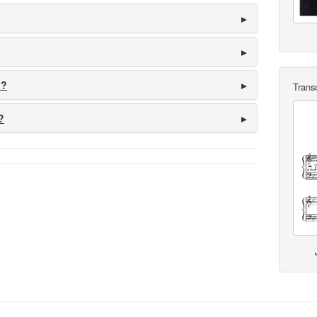
 ?
Trans
?