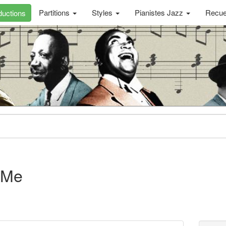
Partitions
Styles
Pianistes Jazz
Recue
uctions
 Me