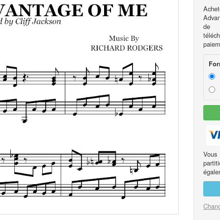
Achet
Advan
de l
téléc
paiem
For
Vous
part
égalem
Chang