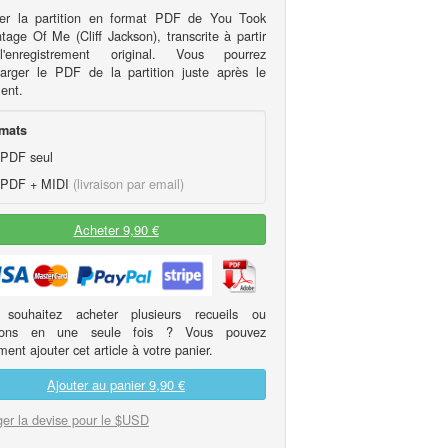
er la partition en format PDF de You Took
tage Of Me (Cliff Jackson), transcrite à partir
'enregistrement original. Vous pourrez
harger le PDF de la partition juste après le
ent.
mats
PDF seul
PDF + MIDI
(livraison par email)
Acheter 9,90 €
 souhaitez acheter plusieurs recueils ou
itions en une seule fois ? Vous pouvez
ent ajouter cet article à votre panier.
Ajouter au panier
9,90 €
er la devise pour le $USD