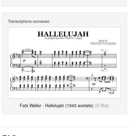
Transcriptions connexes:
Fats Waller - Hallelujah (1943 acetate)
(D Maj)